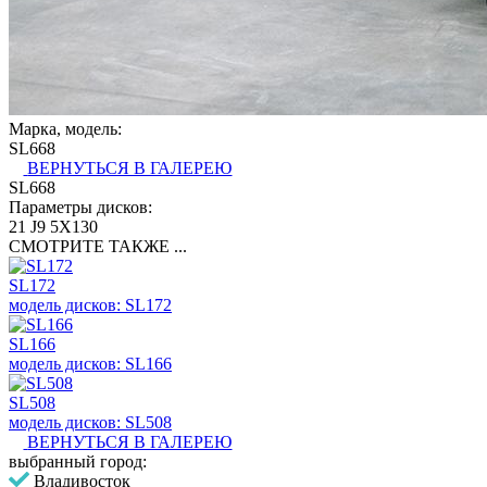
Марка, модель:
SL668
ВЕРНУТЬСЯ В ГАЛЕРЕЮ
SL668
Параметры дисков:
21 J9 5X130
СМОТРИТЕ ТАКЖЕ ...
SL172
модель дисков: SL172
SL166
модель дисков: SL166
SL508
модель дисков: SL508
ВЕРНУТЬСЯ В ГАЛЕРЕЮ
выбранный город:
Владивосток